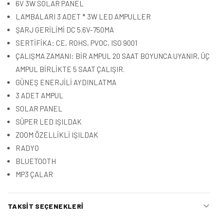
6V 3W SOLAR PANEL
LAMBALARI 3 ADET * 3W LED AMPULLER
ŞARJ GERİLİMİ DC 5.6V-750MA
SERTİFİKA: CE, ROHS, PVOC, ISO 9001
ÇALIŞMA ZAMANI: BİR AMPUL 20 SAAT BOYUNCA UYANIR, ÜÇ
AMPUL BİRLİKTE 5 SAAT ÇALIŞIR.
GÜNEŞ ENERJİLİ AYDINLATMA
3 ADET AMPUL
SOLAR PANEL
SÜPER LED IŞILDAK
ZOOM ÖZELLİKLİ IŞILDAK
RADYO
BLUETOOTH
MP3 ÇALAR
TAKSIT SEÇENEKLERI