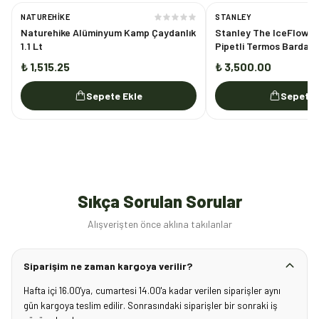
NATUREHIKE
STANLEY
Naturehike Alüminyum Kamp Çaydanlık
Stanley The IceFlow Fl
1.1 Lt
Pipetli Termos Bardak 
₺ 1,515.25
₺ 3,500.00
Sepete Ekle
Sepete 
Sıkça Sorulan Sorular
Alışverişten önce aklına takılanlar
Siparişim ne zaman kargoya verilir?
Hafta içi 16.00'ya, cumartesi 14.00'a kadar verilen siparişler aynı
gün kargoya teslim edilir. Sonrasındaki siparişler bir sonraki iş