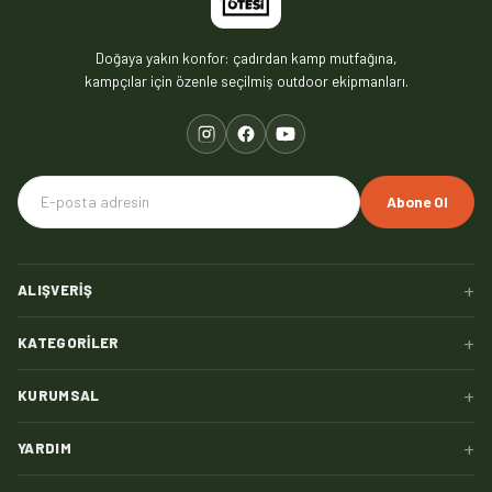
Doğaya yakın konfor: çadırdan kamp mutfağına,
kampçılar için özenle seçilmiş outdoor ekipmanları.
Abone Ol
+
ALIŞVERIŞ
+
KATEGORILER
+
KURUMSAL
+
YARDIM