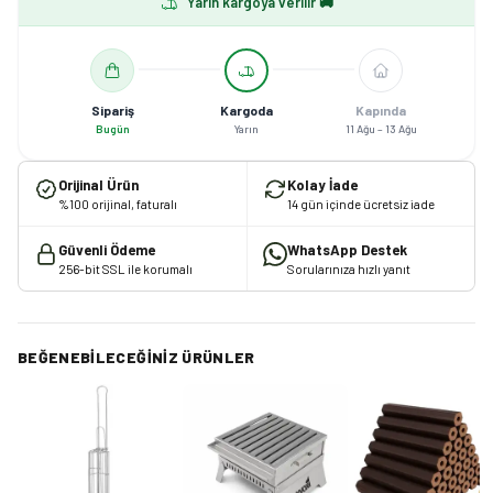
Yarın kargoya verilir 🚚
Sipariş
Kargoda
Kapında
Bugün
Yarın
11 Ağu – 13 Ağu
Orijinal Ürün
Kolay İade
%100 orijinal, faturalı
14 gün içinde ücretsiz iade
Güvenli Ödeme
WhatsApp Destek
256-bit SSL ile korumalı
Sorularınıza hızlı yanıt
BEĞENEBILECEĞINIZ ÜRÜNLER