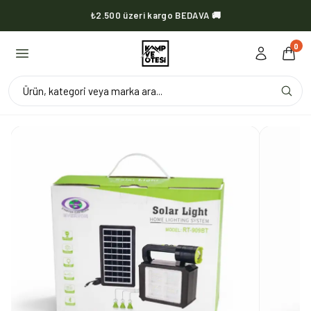
₺2.500 üzeri kargo BEDAVA 🚚
KVOX ürünlerinde kargo her zaman bedava 🔥
0
Ürün, kategori veya marka ara...