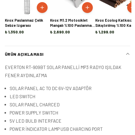
Kvox Paslanmaz Çelik
Kvox M1.2 Motosiklet
Kvox Ecolog Katkısız
Sebze Izgarası
Mangalı %100 Paslanmaz
Sıkıştırılmış %100 Kayı
Çelik
Briket Şömine ve Kam
₺ 1,350.00
₺ 2,690.00
₺ 1,299.00
Odunu - 20KG
ÜRÜN AÇIKLAMASI
EVERTON RT-909BT SOLAR PANELLİ MP3 RADYO IŞILDAK
FENER AYDINLATMA
SOLAR PANEL AC TO DC 6V-12V ADAPTÖR
LED SWITCH
SOLAR PANEL CHARCED
POWER SUPPLY SWITCH
5V LED BULB INTERFACE
POWER İNDICATOR LAMP USB CHARCING PORT