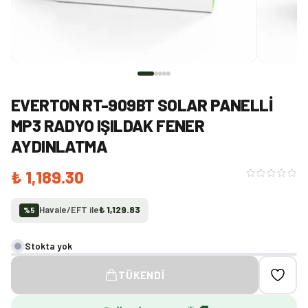
EVERTON RT-909BT SOLAR PANELLI
MP3 RADYO IŞILDAK FENER
AYDINLATMA
₺ 1,189.30
Havale/EFT ile
₺ 1,129.83
%
5
Stokta yok
TÜKENDI