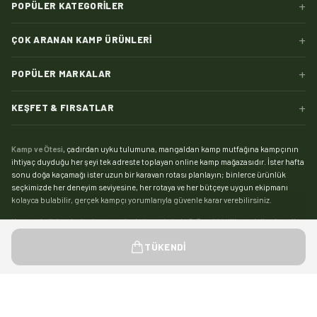
+
POPÜLER KATEGORILER
+
ÇOK ARANAN KAMP ÜRÜNLERI
+
POPÜLER MARKALAR
+
KEŞFET & FIRSATLAR
Kamp ve Ötesi
, çadırdan uyku tulumuna, mangaldan kamp mutfağına kampçının
ihtiyaç duyduğu her şeyi tek adreste toplayan online kamp mağazasıdır. İster hafta
sonu doğa kaçamağı ister uzun bir karavan rotası planlayın; binlerce ürünlük
seçkimizde her deneyim seviyesine, her rotaya ve her bütçeye uygun ekipmanı
kolayca bulabilir, gerçek kampçı yorumlarıyla güvenle karar verebilirsiniz.
Kampın kalbi çadırdır:
kamp çadırı
kategorimizde 2, 3 ve 4 kişilik modellerden aile
boyu geniş yaşam alanlı çadırlara, saniyeler içinde kurulan otomatik çadırlardan
Devamını gör
TÜKENDI
pratik şişme çadırlara kadar geniş bir yelpaze sizi bekliyor. Zorlu hava koşullarında
kamp yapanlar için su sütununa ve mevsim dayanımına göre seçebileceğiniz
4
mevsim çadır
modelleri, yaz kamplarıysa hafif ve havadar
yazlık çadırlar
ile çok daha
keyifli. Tamir kiti, kazık, tente ve gölgelikten yer örtüsüne
çadır aksesuarları
ile
Hediyeni Seç
0
/
1
kampınızı eksiksiz kurun.
©
2026
Kamp ve Ötesi — Tüm hakları saklıdır.
designed by