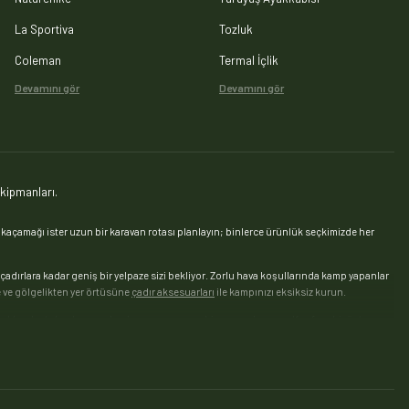
La Sportiva
Tozluk
Coleman
Termal İçlik
Devamını gör
Devamını gör
kipmanları.
açamağı ister uzun bir karavan rotası planlayın; binlerce ürünlük seçkimizde her
 çadırlara kadar geniş bir yelpaze sizi bekliyor. Zorlu hava koşullarında kamp yapanlar
nte ve gölgelikten yer örtüsüne
çadır aksesuarları
ile kampınızı eksiksiz kurun.
kışlık uyku tulumlarına — her kampçıya uygun bir seçenek sunar. Konforu bir üst
yif için
kamp hamağı
seçenekleri bulunur.
rü, odun ve tutuşturucu
çeşitleri; ızgara teli, maşa, şiş ve önlük gibi
mangal
z
çelik termos ve matara
ile saatlerce sıcak ya da soğuk kalsın. Uzun kamplarda
buzluk