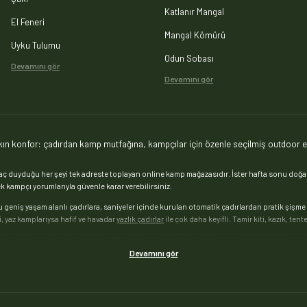
Katlanır Mangal
El Feneri
Mangal Kömürü
Uyku Tulumu
Odun Sobası
Devamını gör
Devamını gör
ın konfor: çadırdan kamp mutfağına, kampçılar için özenle seçilmiş outdoor e
duyduğu her şeyi tek adreste toplayan online kamp mağazasıdır. İster hafta sonu doğa k
 kampçı yorumlarıyla güvenle karar verebilirsiniz.
u geniş yaşam alanlı çadırlara, saniyeler içinde kurulan otomatik çadırlardan pratik şişme
, yaz kamplarıysa hafif ve havadar
yazlık çadırlar
ile çok daha keyifli. Tamir kiti, kazık, te
eçebileceğiniz
uyku tulumu
modelleri — yazlık ince tulumlardan eksi derecelere dayanıklı 
lik şişme yataklar, kendinden şişen matlar ve yalıtımlı kamp minderleri; ağaçlar arasında ke
Devamını gör
mangal ve barbekü modellerini bir arada sunuyoruz. Ateşinizi hızla yakmanız için
mangal kömü
eri,
kamp tenceresi, sefer tası ve pişirme setleri
ile mutfağınızı doğaya kurun; içeceklerini