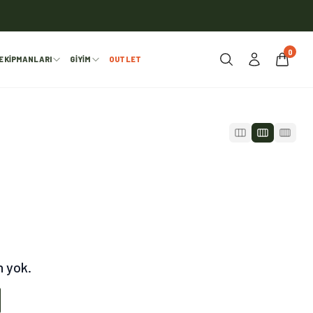
0
EKIPMANLARI
GIYIM
OUTLET
n yok.