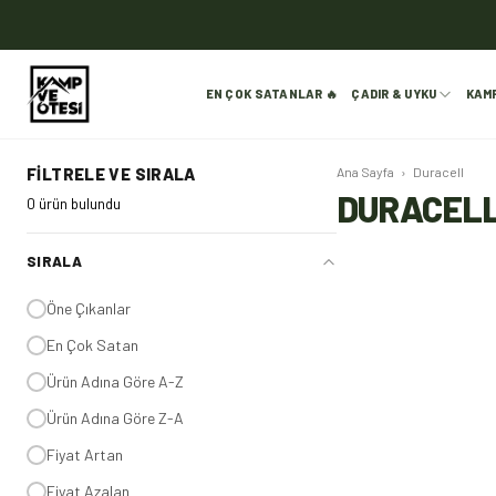
EN ÇOK SATANLAR 🔥
ÇADIR & UYKU
KAM
FILTRELE VE SIRALA
Ana Sayfa
›
Duracell
DURACEL
0 ürün bulundu
SIRALA
Öne Çıkanlar
En Çok Satan
Ürün Adına Göre A-Z
Ürün Adına Göre Z-A
Fiyat Artan
Fiyat Azalan