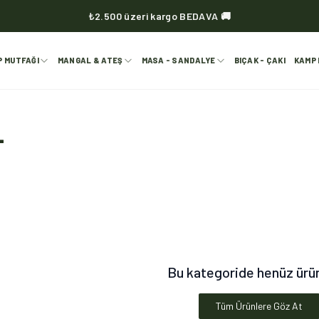
₺2.500 üzeri kargo BEDAVA 🚚
KVOX ürünlerinde kargo her zaman bedava 🔥
P MUTFAĞI
MANGAL & ATEŞ
MASA - SANDALYE
BIÇAK - ÇAKI
KAMP 
L
Bu kategoride henüz ürü
Tüm Ürünlere Göz At