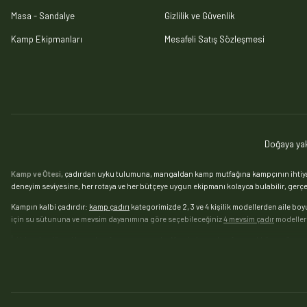
Masa - Sandalye
Gizlilik ve Güvenlik
Kamp Ekipmanları
Mesafeli Satış Sözleşmesi
Doğaya yak
Kamp ve Ötesi
, çadırdan uyku tulumuna, mangaldan kamp mutfağına kampçının ihtiyaç 
deneyim seviyesine, her rotaya ve her bütçeye uygun ekipmanı kolayca bulabilir, gerçek
Kampın kalbi çadırdır:
kamp çadırı
kategorimizde 2, 3 ve 4 kişilik modellerden aile boy
için su sütununa ve mevsim dayanımına göre seçebileceğiniz
4 mevsim çadır
modelleri
İyi bir uyku düzeni kamp konforunun yarısıdır. Mevsimine ve konfor sıcaklığına göre s
seviyeye taşımak isteyenler için
şişme yatak ve kamp matı
kategorimizde tek ve çift kişi
Mangal keyfini doğaya taşımak isteyenler için
katlanır mangal
, valiz tipi taşınabilir 
ekipmanları
her sofraya hazır. Kamp yemeklerinde
kamp ocağı
ve kartuşlu ocak modell
çanta, soğutucu çanta ve araç buzdolabı
taze gıda derdinizi çözer.