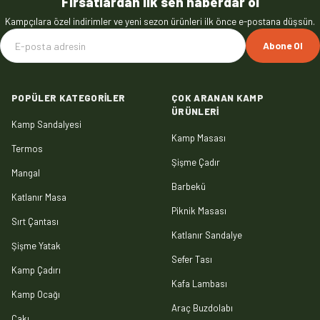
Fırsatlardan ilk sen haberdar ol
Kampçılara özel indirimler ve yeni sezon ürünleri ilk önce e-postana düşsün.
Abone Ol
POPÜLER KATEGORILER
ÇOK ARANAN KAMP
ÜRÜNLERI
Kamp Sandalyesi
Kamp Masası
Termos
Şişme Çadır
Mangal
Barbekü
Katlanır Masa
Piknik Masası
Sırt Çantası
Katlanır Sandalye
Şişme Yatak
Sefer Tası
Kamp Çadırı
Kafa Lambası
Kamp Ocağı
Araç Buzdolabı
Çakı