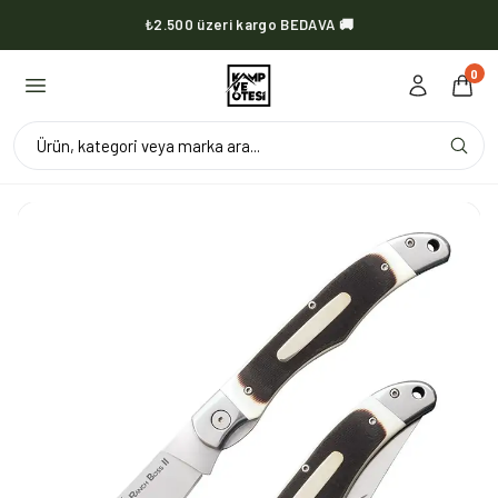
₺2.500 üzeri kargo BEDAVA 🚚
KVOX ürünlerinde kargo her zaman bedava 🔥
0
Ürün, kategori veya marka ara...