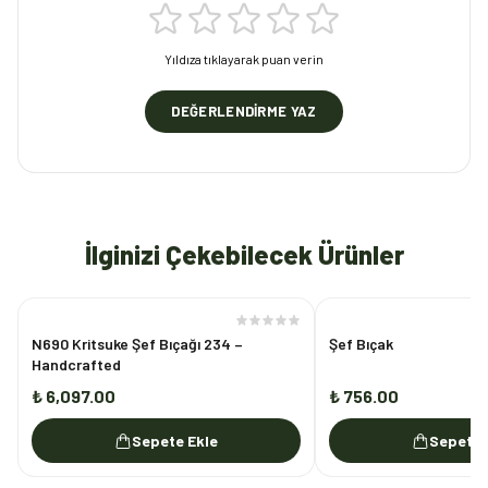
Yıldıza tıklayarak puan verin
DEĞERLENDIRME YAZ
İlginizi Çekebilecek Ürünler
N690 Kritsuke Şef Bıçağı 234 –
Şef Bıçak
Handcrafted
₺ 6,097.00
₺ 756.00
Sepete Ekle
Sepete 