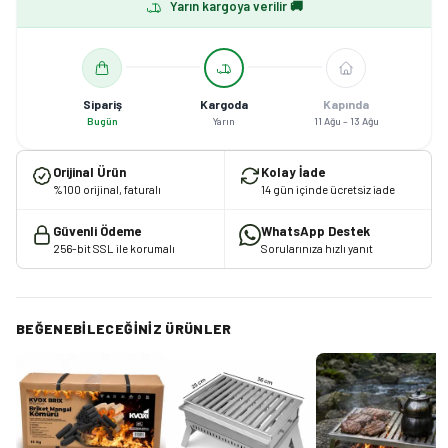
Yarın kargoya verilir 🚚
Sipariş
Kargoda
Kapında
Bugün
Yarın
11 Ağu – 13 Ağu
Orijinal Ürün
Kolay İade
%100 orijinal, faturalı
14 gün içinde ücretsiz iade
Güvenli Ödeme
WhatsApp Destek
256-bit SSL ile korumalı
Sorularınıza hızlı yanıt
BEĞENEBILECEĞINIZ ÜRÜNLER