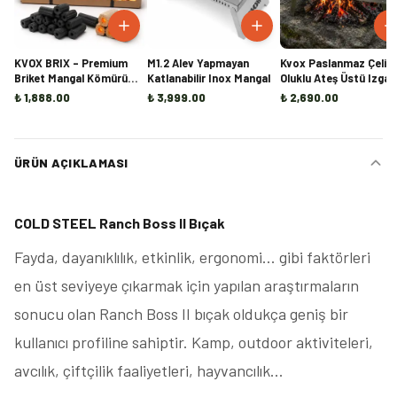
KVOX BRIX – Premium
M1.2 Alev Yapmayan
Kvox Paslanmaz Çelik
Briket Mangal Kömürü
Katlanabilir Inox Mangal
Oluklu Ateş Üstü Izgar
(10KG)
₺ 1,888.00
₺ 3,999.00
₺ 2,690.00
ÜRÜN AÇIKLAMASI
COLD STEEL Ranch Boss II Bıçak
Fayda, dayanıklılık, etkinlik, ergonomi... gibi faktörleri
en üst seviyeye çıkarmak için yapılan araştırmaların
sonucu olan Ranch Boss II bıçak oldukça geniş bir
kullanıcı profiline sahiptir. Kamp, outdoor aktiviteleri,
avcılık, çiftçilik faaliyetleri, hayvancılık...