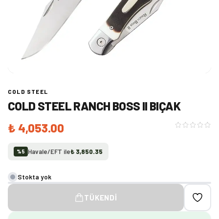
COLD STEEL
COLD STEEL RANCH BOSS II BIÇAK
₺ 4,053.00
Havale/EFT ile
₺ 3,850.35
%
5
Stokta yok
TÜKENDI