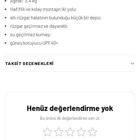
Ağırlık: 3,4 kg
Hafiflik ve kolay montajın iki yolu;
altı rüzgar halatının bulunduğu küçük bir depo;
rüzgar geçirmez ve dayanıklı;
su geçirmez kumaş;
güneş koruyucu UPF40+
TAKSIT SEÇENEKLERI
Henüz değerlendirme yok
Bu ürünü ilk değerlendiren sen ol.