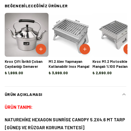
BEĞENEBILECEĞINIZ ÜRÜNLER
Kvox Çift İbrikli Çoban
M1.2 Alev Yapmayan
Kvox M1.2 Motosiklet
Çaydanlığı Semaver
Katlanabilir Inox Mangal
Mangalı %100 Paslanm
Çelik
₺ 1,999.00
₺ 3,999.00
₺ 2,690.00
ÜRÜN AÇIKLAMASI
ÜRÜN TANIMI:
NATUREHİKE HEXAGON SUNRİSE CANOPY 5.2X4.6 MT TARP
[GÜNEŞ VE RÜZGAR KORUMA TENTESİ]