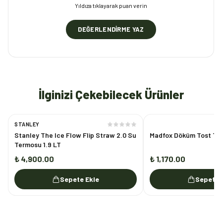
Yıldıza tıklayarak puan verin
DEĞERLENDIRME YAZ
İlginizi Çekebilecek Ürünler
STANLEY
Stanley The Ice Flow Flip Straw 2.0 Su
Madfox Döküm Tost Ta
Termosu 1.9 LT
₺ 4,900.00
₺ 1,170.00
Sepete Ekle
Sepete 