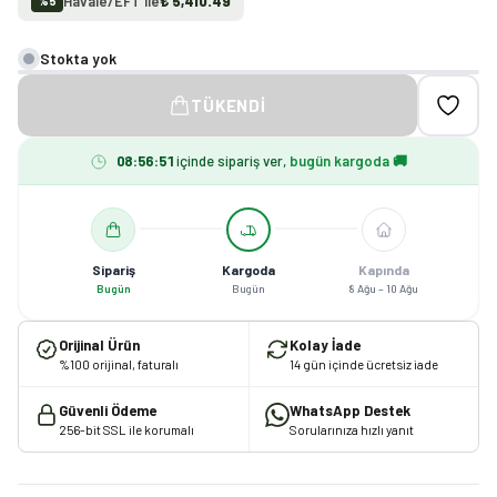
Havale/EFT ile
₺ 5,410.49
%
5
Stokta yok
TÜKENDI
08
:
56
:
50
içinde sipariş ver,
bugün kargoda 🚚
Sipariş
Kargoda
Kapında
Bugün
Bugün
8 Ağu – 10 Ağu
Orijinal Ürün
Kolay İade
%100 orijinal, faturalı
14 gün içinde ücretsiz iade
Güvenli Ödeme
WhatsApp Destek
256-bit SSL ile korumalı
Sorularınıza hızlı yanıt