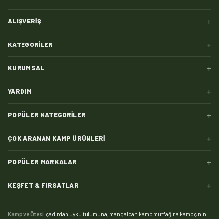
+
ALIŞVERIŞ
+
KATEGORILER
+
KURUMSAL
+
YARDIM
+
POPÜLER KATEGORILER
+
ÇOK ARANAN KAMP ÜRÜNLERI
+
POPÜLER MARKALAR
+
KEŞFET & FIRSATLAR
Kamp ve Ötesi
, çadırdan uyku tulumuna, mangaldan kamp mutfağına kampçının