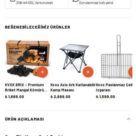
256-bit SSL ile korumalı
Sorularınıza hızlı yanıt
BEĞENEBILECEĞINIZ ÜRÜNLER
KVOX BRIX – Premium
Kvox Axis Ark Katlanabilir
Kvox Paslanmaz Çelik 
Briket Mangal Kömürü
Kamp Masası
Izgarası
(10KG)
₺ 1,888.00
₺ 2,999.00
₺ 1,599.00
ÜRÜN AÇIKLAMASI