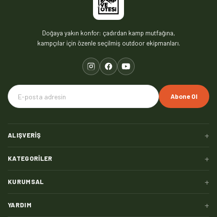
Doğaya yakın konfor: çadırdan kamp mutfağına,
kampçılar için özenle seçilmiş outdoor ekipmanları.
Abone Ol
+
ALIŞVERIŞ
+
KATEGORILER
+
KURUMSAL
+
YARDIM