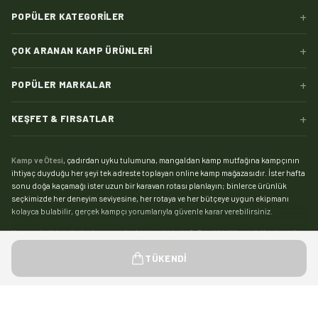
+
POPÜLER KATEGORILER
+
ÇOK ARANAN KAMP ÜRÜNLERI
+
POPÜLER MARKALAR
+
KEŞFET & FIRSATLAR
Kamp ve Ötesi
, çadırdan uyku tulumuna, mangaldan kamp mutfağına kampçının
ihtiyaç duyduğu her şeyi tek adreste toplayan online kamp mağazasıdır. İster hafta
sonu doğa kaçamağı ister uzun bir karavan rotası planlayın; binlerce ürünlük
seçkimizde her deneyim seviyesine, her rotaya ve her bütçeye uygun ekipmanı
kolayca bulabilir, gerçek kampçı yorumlarıyla güvenle karar verebilirsiniz.
Kampın kalbi çadırdır:
kamp çadırı
kategorimizde 2, 3 ve 4 kişilik modellerden aile
boyu geniş yaşam alanlı çadırlara, saniyeler içinde kurulan otomatik çadırlardan
Devamını gör
TÜKENDI
pratik şişme çadırlara kadar geniş bir yelpaze sizi bekliyor. Zorlu hava koşullarında
kamp yapanlar için su sütununa ve mevsim dayanımına göre seçebileceğiniz
4
mevsim çadır
modelleri, yaz kamplarıysa hafif ve havadar
yazlık çadırlar
ile çok daha
keyifli. Tamir kiti, kazık, tente ve gölgelikten yer örtüsüne
çadır aksesuarları
ile
Hediyeni Seç
0
/
1
kampınızı eksiksiz kurun.
©
2026
Kamp ve Ötesi — Tüm hakları saklıdır.