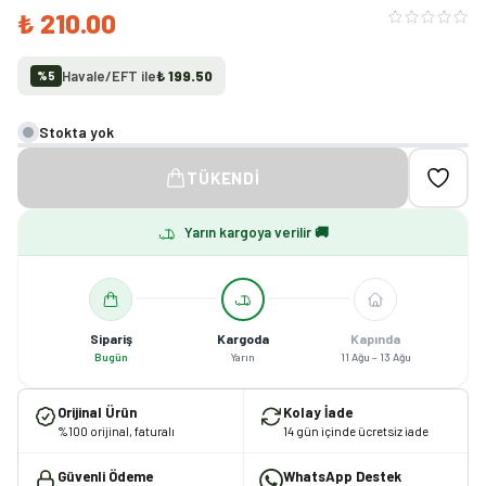
₺ 210.00
Havale/EFT ile
₺ 199.50
%
5
Stokta yok
TÜKENDI
Yarın kargoya verilir 🚚
Sipariş
Kargoda
Kapında
Bugün
Yarın
11 Ağu – 13 Ağu
Orijinal Ürün
Kolay İade
%100 orijinal, faturalı
14 gün içinde ücretsiz iade
Güvenli Ödeme
WhatsApp Destek