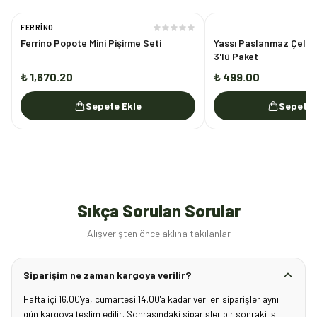
FERRINO
Ferrino Popote Mini Pişirme Seti
Yassı Paslanmaz Çelik 
3'lü Paket
₺ 1,670.20
₺ 499.00
Sepete Ekle
Sepete 
Sıkça Sorulan Sorular
Alışverişten önce aklına takılanlar
Siparişim ne zaman kargoya verilir?
Hafta içi 16.00'ya, cumartesi 14.00'a kadar verilen siparişler aynı
gün kargoya teslim edilir. Sonrasındaki siparişler bir sonraki iş