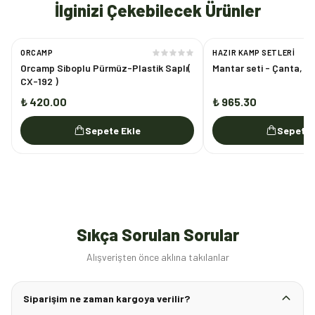
İlginizi Çekebilecek Ürünler
ORCAMP
HAZIR KAMP SETLERI
Orcamp Siboplu Pürmüz-Plastik Saplı(
Mantar seti - Çanta, ta
CX-192 )
₺ 420.00
₺ 965.30
Sepete Ekle
Sepete 
Sıkça Sorulan Sorular
Alışverişten önce aklına takılanlar
Siparişim ne zaman kargoya verilir?