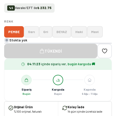
Havale/EFT ile
₺ 232.75
%
5
RENK
PEMBE
Sarı
Gri
BEYAZ
Haki
Mavi
Stokta yok
TÜKENDI
04
:
11
:
23
içinde sipariş ver,
bugün kargoda 🚚
Sipariş
Kargoda
Kapında
Bugün
Bugün
9 Ağu – 11 Ağu
Orijinal Ürün
Kolay İade
%100 orijinal, faturalı
14 gün içinde ücretsiz iade