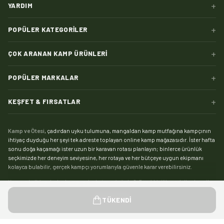
+
YARDIM
+
POPÜLER KATEGORILER
+
ÇOK ARANAN KAMP ÜRÜNLERI
+
POPÜLER MARKALAR
+
KEŞFET & FIRSATLAR
Kamp ve Ötesi
, çadırdan uyku tulumuna, mangaldan kamp mutfağına kampçının
ihtiyaç duyduğu her şeyi tek adreste toplayan online kamp mağazasıdır. İster hafta
sonu doğa kaçamağı ister uzun bir karavan rotası planlayın; binlerce ürünlük
seçkimizde her deneyim seviyesine, her rotaya ve her bütçeye uygun ekipmanı
kolayca bulabilir, gerçek kampçı yorumlarıyla güvenle karar verebilirsiniz.
Kampın kalbi çadırdır:
kamp çadırı
kategorimizde 2, 3 ve 4 kişilik modellerden aile
boyu geniş yaşam alanlı çadırlara, saniyeler içinde kurulan otomatik çadırlardan
Devamını gör
TÜKENDI
pratik şişme çadırlara kadar geniş bir yelpaze sizi bekliyor. Zorlu hava koşullarında
kamp yapanlar için su sütununa ve mevsim dayanımına göre seçebileceğiniz
4
mevsim çadır
modelleri, yaz kamplarıysa hafif ve havadar
yazlık çadırlar
ile çok daha