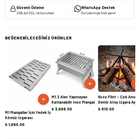
Güvenli Ödeme
WhatsApp Destek
256-bit SSL ile korumalı
Sorularınıza hızlı yanıt
BEĞENEBILECEĞINIZ ÜRÜNLER
M1.2 Alev Yapmayan
Kvox Flint – Çok Amaçl
Katlanabilir Inox Mangal
Demir Ateş Izgara Ayağı
Mangal, Ocak ve Şömi
₺ 3,999.00
₺ 610.00
M1 Mangallar İçin Yedek İç
İçi Odun Tutucu
Kömür Izgarası
₺ 1,990.00