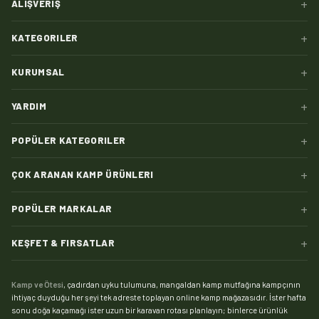
+
ALIŞVERIŞ
+
KATEGORILER
+
KURUMSAL
+
YARDIM
+
POPÜLER KATEGORILER
+
ÇOK ARANAN KAMP ÜRÜNLERI
+
POPÜLER MARKALAR
+
KEŞFET & FIRSATLAR
Kamp ve Ötesi
, çadırdan uyku tulumuna, mangaldan kamp mutfağına kampçının
ihtiyaç duyduğu her şeyi tek adreste toplayan online kamp mağazasıdır. İster hafta
sonu doğa kaçamağı ister uzun bir karavan rotası planlayın; binlerce ürünlük