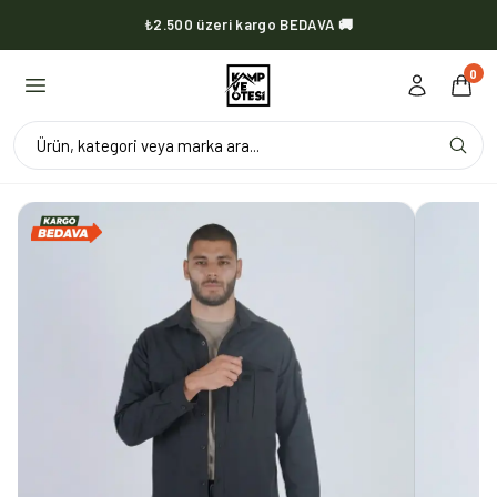
₺2.500 üzeri kargo BEDAVA 🚚
KVOX ürünlerinde kargo her zaman bedava 🔥
0
Ürün, kategori veya marka ara...