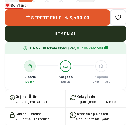
Son 1 ürün
SEPETE EKLE · ₺ 3,490.00
HEMEN AL
04
:
51
:
59
içinde sipariş ver,
bugün kargoda 🚚
Sipariş
Kargoda
Kapında
Bugün
Bugün
9 Ağu – 11 Ağu
Orijinal Ürün
Kolay İade
%100 orijinal, faturalı
14 gün içinde ücretsiz iade
Güvenli Ödeme
WhatsApp Destek
256-bit SSL ile korumalı
Sorularınıza hızlı yanıt