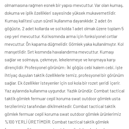
olmamasına rağmen esnek bir yapısı mevcuttur. Var olan kumaş,
dokuma ve iplik özellikleri sayesinde yüksek mukavemetlidir.
Kumaş kalitesi uzun süreli kullanıma dayanıklıdır. 2 adet ön
göğüste, 2 adet kollarda ve sol kolda 1 adet olmak üzere toplam 5
cep yeri mevcuttur. Kol kısmında arma için fonksiyonel cırtlar
mevcuttur. Ön kapama düğmelidir. Gömlek yaka kullanılmıştır. Kol
manşetlidir. Sırt kısmında havalandırma mevcuttur. Kumaşı
sağlar ve solmaya, çekmeye, lekelenmeye ve kırışmaya karşı
dirençlidir. Profesyonel görünüm: İki göğüs cebi kalem cebi, işte
ihtiyaç duyulan taktik özelliklerle temiz, profesyonel bir görünüm
sağlar. Ek özellikler isteyenler için sol kola bir rozet şeridi içerir.
Yaz aylarında kullanıma uygundur. Yazlık üründür. Combat tactical
taktik gömlek fermuar cepli koruma swat outdoor gömlek usta
terzilerimiz tarafından dikilmektedir. Combat tactical taktik
gömlek fermuar cepli koruma swat outdoor gömlek ürünlerimiz
%100 YERLİ ÜRETİMDİR. Combat tactical taktik gömlek