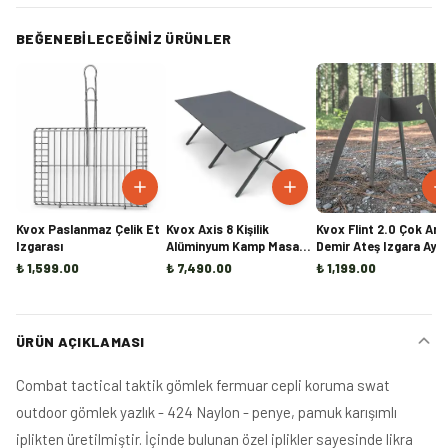
BEĞENEBILECEĞINIZ ÜRÜNLER
Kvox Paslanmaz Çelik Et
Kvox Axis 8 Kişilik
Kvox Flint 2.0 Çok Ama
Izgarası
Alüminyum Kamp Masası
Demir Ateş Izgara Ayağı
(Ön Sipariş)
Mangal, Ocak ve Şömi
₺ 1,599.00
₺ 7,490.00
₺ 1,199.00
İçi Odun Tutucu
ÜRÜN AÇIKLAMASI
Combat tactical taktik gömlek fermuar cepli koruma swat
outdoor gömlek yazlık - 424 Naylon - penye, pamuk karışımlı
iplikten üretilmiştir. İçinde bulunan özel iplikler sayesinde likra