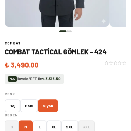
COMBAT
COMBAT TACTICAL GÖMLEK - 424
₺ 3,490.00
Havale/EFT ile
₺ 3,315.50
%
5
RENK
Bej
Hakı
Sıyah
BEDEN
S
M
L
XL
2XL
3XL