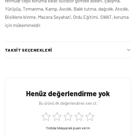
fermuar cepli koruma swat outdoor gömlek askeri, çalışma,
Yürüyüş, Tırmanma, Kamp, Avcılık, Balık tutma, dağcılık, Atıcılık,
Bisiklete binme, Macera Seyahati, Ordu Eğitimi, SWAT, koruma
için mükemmeldir.
TAKSIT SEÇENEKLERI
Henüz değerlendirme yok
Bu ürünü ilk değerlendiren sen ol.
Yıldıza tıklayarak puan verin