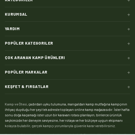
+
KURUMSAL
+
YARDIM
+
POPÜLER KATEGORILER
+
ÇOK ARANAN KAMP ÜRÜNLERI
+
POPÜLER MARKALAR
+
KEŞFET & FIRSATLAR
Kamp ve Ötesi
, çadırdan uyku tulumuna, mangaldan kamp mutfağına kampçının
ihtiyaç duyduğu her şeyi tek adreste toplayan online kamp mağazasıdır. İster hafta
sonu doğa kaçamağı ister uzun bir karavan rotası planlayın; binlerce ürünlük
seçkimizde her deneyim seviyesine, her rotaya ve her bütçeye uygun ekipmanı
kolayca bulabilir, gerçek kampçı yorumlarıyla güvenle karar verebilirsiniz.
Kampın kalbi çadırdır:
kamp çadırı
kategorimizde 2, 3 ve 4 kişilik modellerden aile