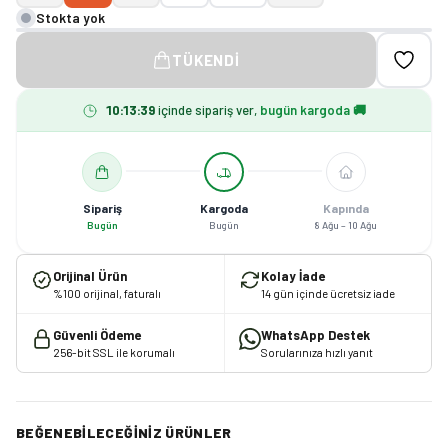
Stokta yok
TÜKENDI
10
:
13
:
38
içinde sipariş ver,
bugün kargoda 🚚
Sipariş
Kargoda
Kapında
Bugün
Bugün
8 Ağu – 10 Ağu
Orijinal Ürün
Kolay İade
%100 orijinal, faturalı
14 gün içinde ücretsiz iade
Güvenli Ödeme
WhatsApp Destek
256-bit SSL ile korumalı
Sorularınıza hızlı yanıt
BEĞENEBILECEĞINIZ ÜRÜNLER