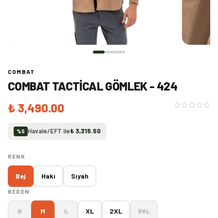
COMBAT
COMBAT TACTICAL GÖMLEK - 424
₺ 3,490.00
Havale/EFT ile
₺ 3,315.50
%
5
RENK
Bej
Hakı
Sıyah
BEDEN
S
M
L
XL
2XL
3XL