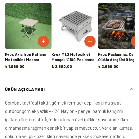
Kvox Axis Iron Katlanır
Kvox M1.2 Motosiklet
Kvox Paslanmaz Çelik
Motosiklet Masası
Mangalı %100 Paslanmaz
Oluklu Ateş Üstü Izgar
Çelik
₺ 1,999.00
₺ 2,690.00
₺ 2,690.00
ÜRÜN AÇIKLAMASI
Combat tactical taktik gömlek fermuar cepli koruma swat
outdoor gömlek yazlık - 424 Naylon - penye, pamuk karışımlı
iplikten üretilmiştir. İçinde bulunan özel iplikler sayesinde likra
olmamasına rağmen esnek bir yapısı mevcuttur. Var olan kumaş,
dokuma ve iplik özellikleri sayesinde yüksek mukavemetlidir.