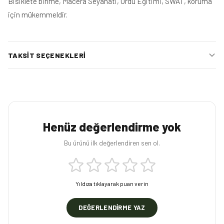
Bisiklete binme, Macera Seyahati, Ordu Eğitimi, SWAT, koruma
için mükemmeldir.
TAKSIT SEÇENEKLERI
Henüz değerlendirme yok
Bu ürünü ilk değerlendiren sen ol.
Yıldıza tıklayarak puan verin
DEĞERLENDIRME YAZ