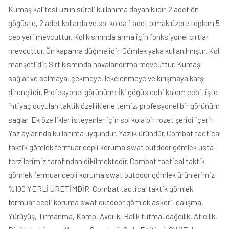
Kumaş kalitesi uzun süreli kullanıma dayanıklıdır. 2 adet ön
göğüste, 2 adet kollarda ve sol kolda 1 adet olmak üzere toplam 5
cep yeri mevcuttur. Kol kısmında arma için fonksiyonel cırtlar
mevcuttur. Ön kapama düğmelidir. Gömlek yaka kullanılmıştır. Kol
manşetlidir. Sırt kısmında havalandırma mevcuttur. Kumaşı
sağlar ve solmaya, çekmeye, lekelenmeye ve kırışmaya karşı
dirençlidir. Profesyonel görünüm: İki göğüs cebi kalem cebi, işte
ihtiyaç duyulan taktik özelliklerle temiz, profesyonel bir görünüm
sağlar. Ek özellikler isteyenler için sol kola bir rozet şeridi içerir.
Yaz aylarında kullanıma uygundur. Yazlık üründür. Combat tactical
taktik gömlek fermuar cepli koruma swat outdoor gömlek usta
terzilerimiz tarafından dikilmektedir. Combat tactical taktik
gömlek fermuar cepli koruma swat outdoor gömlek ürünlerimiz
%100 YERLİ ÜRETİMDİR. Combat tactical taktik gömlek
fermuar cepli koruma swat outdoor gömlek askeri, çalışma,
Yürüyüş, Tırmanma, Kamp, Avcılık, Balık tutma, dağcılık, Atıcılık,