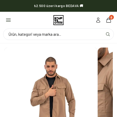
₺2.500 üzeri kargo BEDAVA 🚚
KVOX ürünlerinde kargo her zaman bedava 🔥
0
Ürün, kategori veya marka ara...